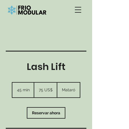
Lash Lift
75
dólares
45 min
4
75 US$
Mataró
estadounidenses
5
m
i
Reservar ahora
n