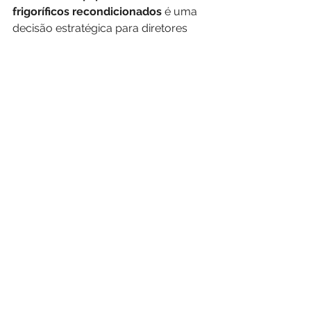
frigoríficos recondicionados
 é uma 
decisão estratégica para diretores 
industriais que procuram soluções 
fiáveis, sustentáveis e com elevado 
retorno sobre o investimento.
Na 
Frío Modular
, oferecemos-lhe 
equipamentos premium 
recondicionados
 com garantia e 
apoio técnico especializado, 
adaptando-nos às reais necessidades 
da 
indústria alimentar
 e 
farmacêutica
 em ambientes insulares.
Contacte-nos e descubra como o 
podemos ajudar a otimizar a sua 
cadeia de frio
!